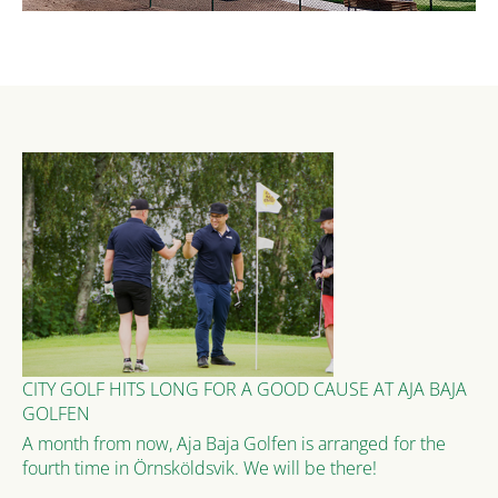
CITY GOLF HITS LONG FOR A GOOD CAUSE AT AJA BAJA
GOLFEN
A month from now, Aja Baja Golfen is arranged for the
fourth time in Örnsköldsvik. We will be there!