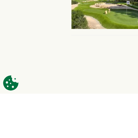
Kontakt
info@citygolf.com
+46 (0)660-513 00