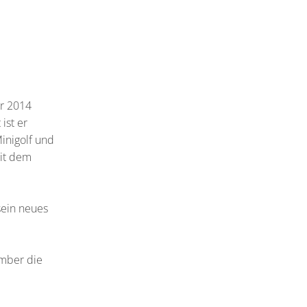
hr 2014
ist er
inigolf und
mit dem
sein neues
ember die